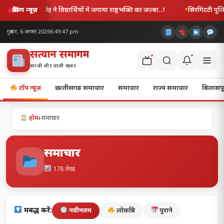
राष्ट्रभक्ति का जज़्बा..!
सिरगिटटी पुलिस की बड़ी कार्रवाई, नशाखोरी, अड्डेबा
ब्रेकिंग न्यूज़
गुरुवार, 6 अगस्त 2026
6:49:48 pm
सत्यज्ञान समागम
सच्ची और ताज़ी खबर
टॉप न्यूज़
छत्‍तीसगढ समाचार
समाचार
राज्य समाचार
बिलासपु
होम
›
समाचार
समाचार
178 लेख
क्रमबद्ध करें:
नवीनतम
लोकप्रिय
पुराने