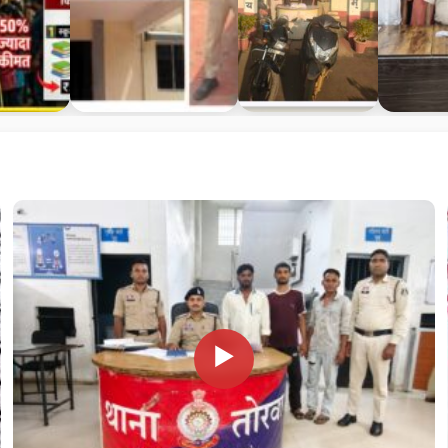
 मनमानी पर
शादी का झांसा देकर युवती
पुलिस उप
बिलासपुर मे
दुकानों…
से दुष्कर्म करने…
महानिरीक्षक (DIG)
पुलिस का 
श्री रामकृष्ण साहू
(IPS)…
▶