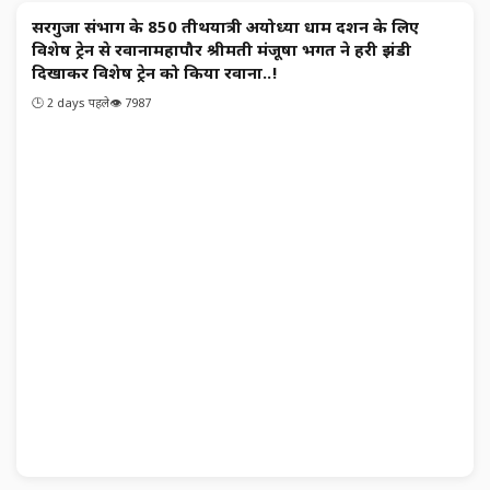
सरगुजा संभाग के 850 तीर्थयात्री अयोध्या धाम दर्शन के लिए
छत्‍तीसगढ समाचार
विशेष ट्रेन से रवानामहापौर श्रीमती मंजूषा भगत ने हरी झंडी
दिखाकर विशेष ट्रेन को किया रवाना..!
🕒 2 days पहले
👁️ 7987