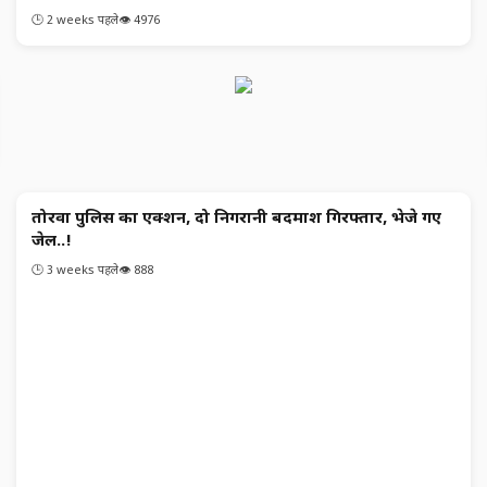
🕒 2 weeks पहले
👁️ 4976
तोरवा पुलिस का एक्शन, दो निगरानी बदमाश गिरफ्तार, भेजे गए
क्राइम
जेल..!
🕒 3 weeks पहले
👁️ 888