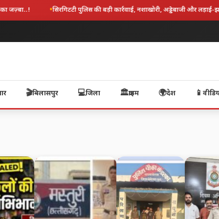
ोरी, अड्डेबाजी और लड़ाई-झगड़ा करने वाले 11 आरोपी गिरफ्तार .!
बेमेतरा पुलिस 
🎬
💻
🏛️
🌍
📱
चार
बिलासपुर
जिला
क्राइम
देश
वीडिय