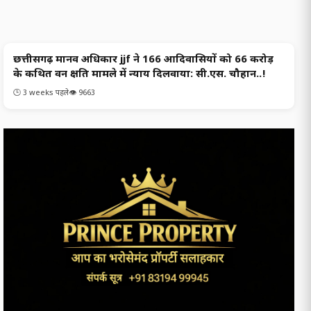
छत्तीसगढ़ मानव अधिकार jjf ने 166 आदिवासियों को 66 करोड़
छत्‍तीसगढ समाचार
के कथित वन क्षति मामले में न्याय दिलवाया: सी.एस. चौहान..!
🕒 3 weeks पहले
👁️ 9663