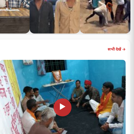
ं जुआड़ियों पर
बिलासपुर: मोपका में खूनी
तहसीलदार के साथ अवैध
शिकंजा: मौर्य…
संघर्ष, युवक की गला…
खनन रोकने पहुंचे जनपद…
सभी देखें →
▶