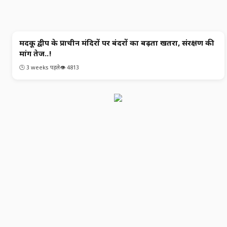
मदकू द्वीप के प्राचीन मंदिरों पर बंदरों का बढ़ता खतरा, संरक्षण की
छत्‍तीसगढ समाचार
मांग तेज..!
🕒 3 weeks पहले
👁️ 4813