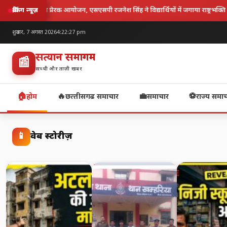
यों में जगाया राष्ट्रभक्ति का जज़्बा..!
सिरगिटटी पुलिस की बड़ी कार्रवाई, नशाख
ब्रेकिंग न्यूज़
शुक्रवार, 7 अगस्त 2026
4:22:28 pm
सत्यज्ञान समागम
📰
सच्ची और ताज़ी खबर
🏠
🔥
💼
⚽
होम
छत्‍तीसगढ समाचार
समाचार
राज्य समा
📱
वेब स्टोरीज़