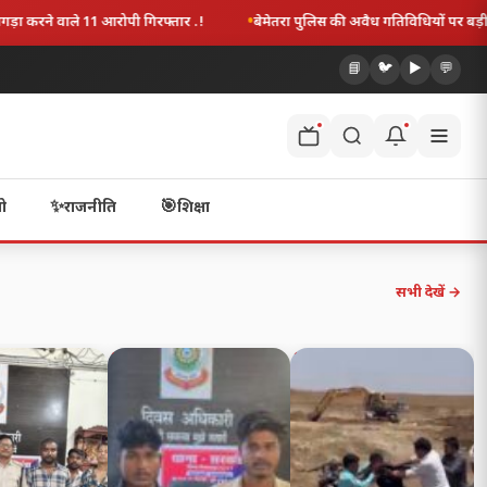
की अवैध गतिविधियों पर बड़ी चोट: SP त्रिलोक बंसल के निर्देश पर 11 आरोपी गिरफ्तार, भारी म
📘
🐦
▶️
💬
✨
🎯
ो
राजनीति
शिक्षा
सभी देखें →