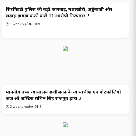
सिरगिटटी पुलिस की बड़ी कार्रवाई, नशाखोरी, अड्डेबाजी और
क्राइम
लड़ाई-झगड़ा करने वाले 11 आरोपी गिरफ्तार .!
🕒 1 week पहले
👁️ 9309
माननीय उच्च न्यायालय छत्तीसगढ़ के न्यायाधीश एवं पोर्टफोलियो
छत्‍तीसगढ समाचार
जज श्री जस्टिस सचिन सिंह राजपूत द्वारा..!
🕒 2 weeks पहले
👁️ 9415