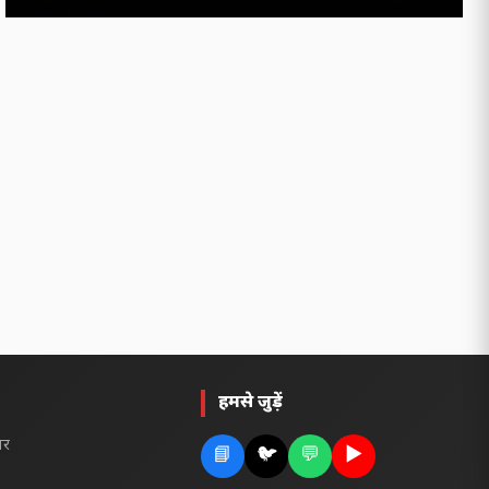
हमसे जुड़ें
ार
📘
🐦
💬
▶️