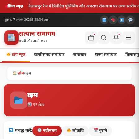
ुलिसिंग और अपराध रोकथाम पर उच्च स्तरीय कार्यशाला आयोजित..!
मदकू द्वीप के प्राच
ब्रेकिंग न्यूज़
शुक्रवार, 7 अगस्त 2026
3:25:35 pm
सत्यज्ञान समागम
सच्ची और ताज़ी खबर
टॉप न्यूज़
छत्‍तीसगढ समाचार
समाचार
राज्य समाचार
बिलासपु
होम
›
क्राइम
क्राइम
95 लेख
क्रमबद्ध करें:
नवीनतम
लोकप्रिय
पुराने