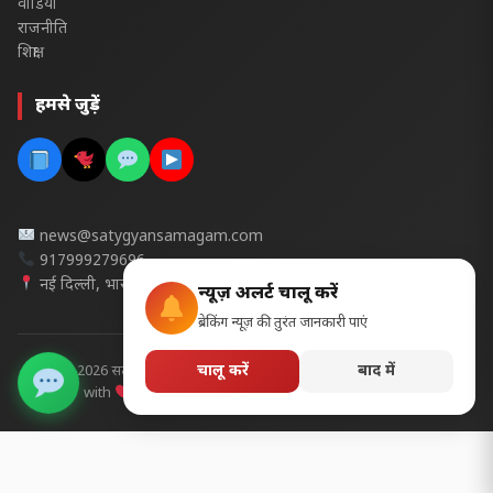
वीडियो
राजनीति
शिक्षा
हमसे जुड़ें
news@satygyansamagam.com
917999279696
नई दिल्ली, भारत
न्यूज़ अलर्ट चालू करें
ब्रेकिंग न्यूज़ की तुरंत जानकारी पाएं
चालू करें
बाद में
© 2026 सत्यज्ञान समागम- सभी अधिकार सुरक्षित | Design & Developed
with
in India | Design by @ cgpscedu pradeep