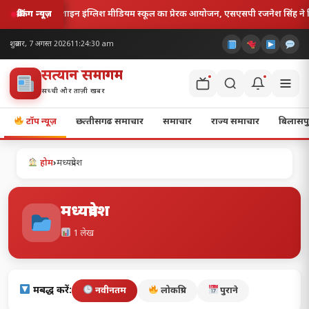
यूचर शाइन इंग्लिश मीडियम स्कूल का प्रेरक आयोजन, एसएसपी रजनेश सिंह ने विद्यार्थियों में
ब्रेकिंग न्यूज़
शुक्रवार, 7 अगस्त 2026
11:24:30 am
सत्यज्ञान समागम
सच्ची और ताज़ी खबर
टॉप न्यूज़
छत्‍तीसगढ समाचार
समाचार
राज्य समाचार
बिलासपु
होम
›
मध्‍यप्रदेश
मध्‍यप्रदेश
1 लेख
क्रमबद्ध करें:
नवीनतम
लोकप्रिय
पुराने