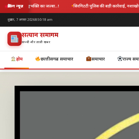
, नशाखोरी, अड्डेबाजी और लड़ाई-झगड़ा करने वाले 11 आरोपी गिरफ्तार .!
बेमेतरा प
ब्रेकिंग न्यूज़
शुक्रवार, 7 अगस्त 2026
8:50:21 am
सत्यज्ञान समागम
सच्ची और ताज़ी खबर
होम
छत्‍तीसगढ समाचार
समाचार
राज्य सम