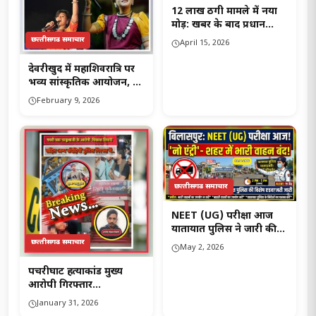
12 लाख ठगी मामले में नया
मोड़: खबर के बाद प्रधान
संपादक को कॉल, निष्पक्ष
छत्‍तीसगढ समाचार
April 15, 2026
जांच की मांग तेज..!
देवरीखुर्द में महाशिवरात्रि पर
भव्य सांस्कृतिक आयोजन, 16
फ़रवरी को आरू साहू करेंगी
February 9, 2026
प्रस्तुति….!
छत्‍तीसगढ समाचार
NEET (UG) परीक्षा आज
यातायात पुलिस ने जारी की
एडवाइजरी शहर में भारी
छत्‍तीसगढ समाचार
May 2, 2026
वाहनों की ‘NO ENTRY’.
पचरीघाट हत्याकांड मुख्य
आरोपी गिरफ्तार…
January 31, 2026