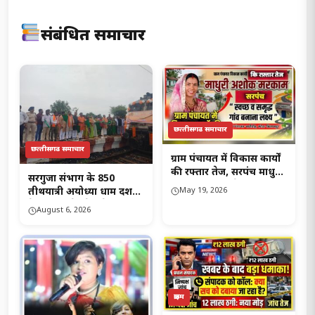
संबंधित समाचार
छत्‍तीसगढ समाचार
छत्‍तीसगढ समाचार
ग्राम पंचायत में विकास कार्यों
की रफ्तार तेज, सरपंच माधुरी
सरगुजा संभाग के 850
अशोक मरकाम ने कहा –
May 19, 2026
तीर्थयात्री अयोध्या धाम दर्शन
“स्वच्छ व समृद्ध गांव बनाना
के लिए विशेष ट्रेन से
August 6, 2026
लक्ष्य”..!
रवानामहापौर श्रीमती मंजूषा
भगत ने हरी झंडी दिखाकर
विशेष ट्रेन को किया रवाना..!
क्राइम