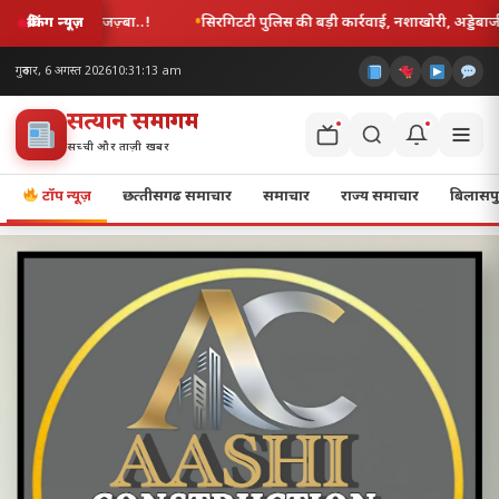
रगिटटी पुलिस की बड़ी कार्रवाई, नशाखोरी, अड्डेबाजी और लड़ाई-झगड़ा करने वाले 11 आरोपी
ब्रेकिंग न्यूज़
गुरुवार, 6 अगस्त 2026
10:31:14 am
सत्यज्ञान समागम
सच्ची और ताज़ी खबर
टॉप न्यूज़
छत्‍तीसगढ समाचार
समाचार
राज्य समाचार
बिलासपु