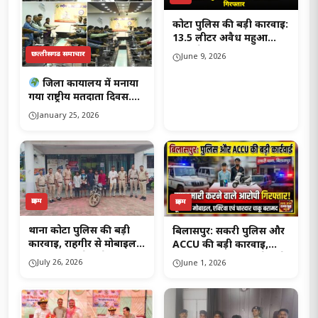
कोटा पुलिस की बड़ी कार्रवाई:
13.5 लीटर अवैध महुआ
शराब के साथ आरोपी
छत्‍तीसगढ समाचार
June 9, 2026
गिरफ्तार..!
जिला कार्यालय में मनाया
गया राष्ट्रीय मतदाता दिवस….
January 25, 2026
क्राइम
क्राइम
थाना कोटा पुलिस की बड़ी
बिलासपुर: सकरी पुलिस और
कार्रवाई, राहगीर से मोबाइल
ACCU की बड़ी कार्रवाई,
झपटमारी करने वाले 6
मोबाइल झपटमारी करने वाले
July 26, 2026
June 1, 2026
आरोपी गिरफ्तार…!
आरोपी गिरफ्तार..!