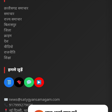
छत्‍तीसगढ समाचार
समाचार
राज्य समाचार
बिलासपुर
जिला
क्राइम
देश
वीडियो
राजनीति
शिक्षा
हमसे जुड़ें
news@satygyansamagam.com
917999279696
नई दिल्ली, भारत