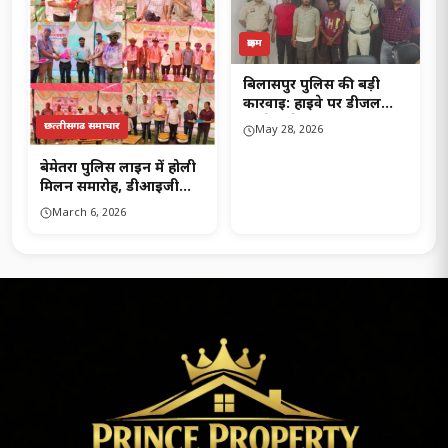
क्राइम
बिलासपुर पुलिस की बड़ी
कार्रवाई: हाईवे पर डीजल
लूटने वाले अंतरजिला गिरोह
छत्‍तीसगढ समाचार
May 28, 2026
का पर्दाफाश, 3 शातिर
गिरफ्तार..!
बेमेतरा पुलिस लाइन में होली
मिलन समारोह, डीआईजी
रामकृष्ण साहू सहित
March 6, 2026
जनप्रतिनिधि और मीडिया ने
खेली होली….!