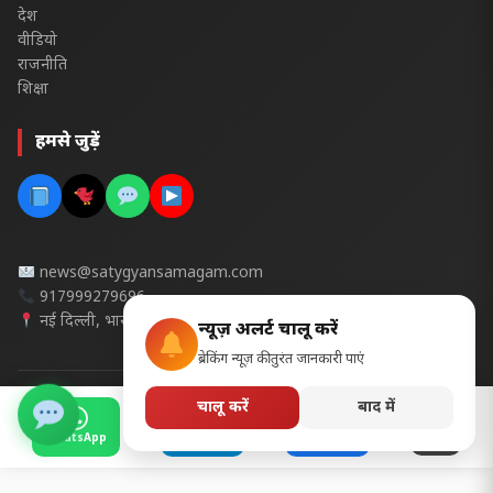
देश
वीडियो
राजनीति
शिक्षा
हमसे जुड़ें
news@satygyansamagam.com
917999279696
नई दिल्ली, भारत
न्यूज़ अलर्ट चालू करें
ब्रेकिंग न्यूज़ की तुरंत जानकारी पाएं
चालू करें
बाद में
© 2026 सत्यज्ञान समागम- सभी अधिकार सुरक्षित | Design & Developed
with
in India | Design by @ cgpscedu pradeep
WhatsApp
Telegram
Facebook
और