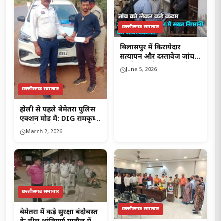
छत्‍तीसगढ समाचार
बिलासपुर में किरायेदार
सत्यापन और दस्तावेज जांच
को लेकर कड़े कदम उठाने की
June 5, 2026
मांग, जनहित में सख्त निगरानी
की आवश्यकता..!
छत्‍तीसगढ समाचार
होली से पहले बेमेतरा पुलिस
एक्शन मोड में: DIG रामकृष्ण
साहू के निर्देश पर सघन
March 2, 2026
चेकिंग, 34 वाहन चालकों पर
गिरी गाज..!
छत्‍तीसगढ समाचार
छत्‍तीसगढ समाचार
बेमेतरा में कड़े सुरक्षा बंदोबस्त