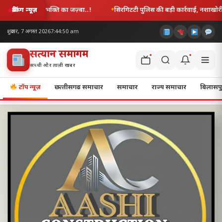
रगिटटी पुलिस की बड़ी कार्रवाई, नशाखोरी, अड्डेबाजी और लड़ाई-झगड़ा करने वाले 11 आरोपी
ब्रेकिंग न्यूज़
शुक्रवार, 7 अगस्त 2026
7:44:52 am
सत्यज्ञान समागम
सच्ची और ताज़ी खबर
टॉप न्यूज़
छत्‍तीसगढ समाचार
समाचार
राज्य समाचार
बिलासपु