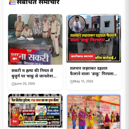
संबंधित समाचार
छत्‍तीसगढ समाचार
क्राइम
तलवार लहराकर दहशत
सकरी में हत्या की नियत से
फैलाने वाला ‘डाकू’ गिरफ्तार,
बुजुर्ग पर चाकू से जानलेवा
तोरवा पुलिस की त्वरित
हमला, आरोपी गिरफ्तार…!
May 15, 2026
June 20, 2026
कार्रवाई..!
देश