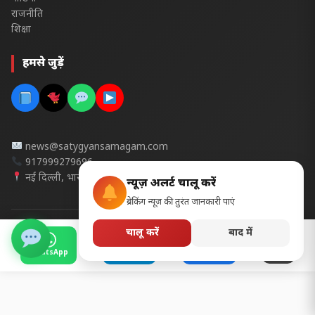
राजनीति
शिक्षा
हमसे जुड़ें
news@satygyansamagam.com
917999279696
नई दिल्ली, भारत
न्यूज़ अलर्ट चालू करें
ब्रेकिंग न्यूज़ की तुरंत जानकारी पाएं
चालू करें
बाद में
© 2026 सत्यज्ञान समागम- सभी अधिकार सुरक्षित | Design & Developed
with
in India | Design by @ cgpscedu pradeep
WhatsApp
Telegram
Facebook
और