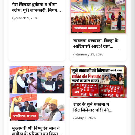
गैस सिलेंडर दुर्घटना में बीमा
क्लेम: पूरी जानकारी, नियम,
प्रक्रिया और सावधानियां…!
March 9, 2026
छत्‍तीसगढ समाचार
स्वच्छता पखवाड़ा: बिल्हा के
आदिवासी आदर्श ग्राम
मंजूरपहरी में जनभागीदारी के
January 29, 2026
साथ समेकित लोकसंपर्क
कार्यक्रम आयोजित…..
क्राइम
शहर के सूने मकानों में
सिलसिलेवार चोरी की
वारदातों को अंजाम देने
छत्‍तीसगढ समाचार
May 1, 2026
वाले…!
मुख्यमंत्री श्री विष्णुदेव साय ने
शहीदों के परिजनों का किया