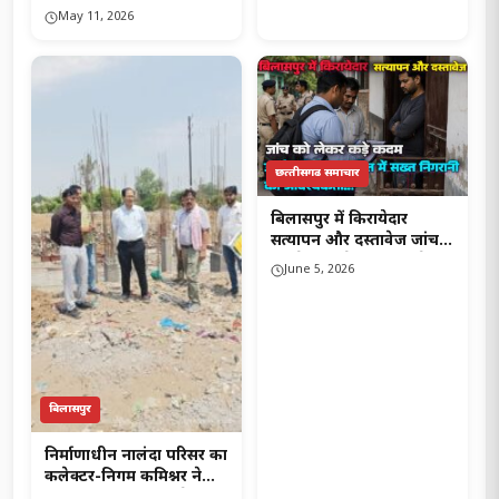
आरोपी गिरफ्तार, साजा
May 11, 2026
पुलिस की कार्रवाई..!
छत्‍तीसगढ समाचार
बिलासपुर में किरायेदार
सत्यापन और दस्तावेज जांच
को लेकर कड़े कदम उठाने की
June 5, 2026
मांग, जनहित में सख्त निगरानी
की आवश्यकता..!
बिलासपुर
निर्माणाधीन नालंदा परिसर का
कलेक्टर-निगम कमिश्नर ने
किया निरीक्षण बारिश के पूर्व