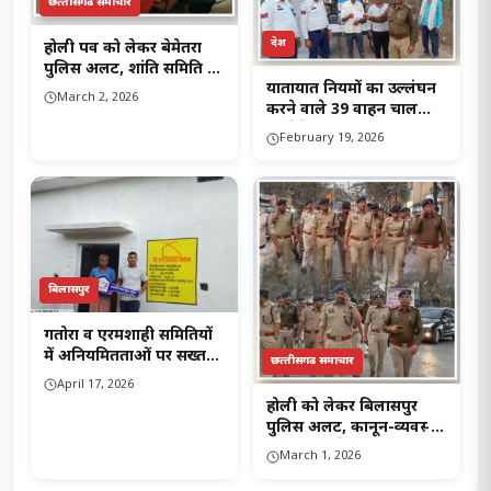
छत्‍तीसगढ समाचार
देश
होली पर्व को लेकर बेमेतरा
पुलिस अलर्ट, शांति समिति की
यातायात नियमों का उल्लंघन
बैठक में सौहार्दपूर्ण उत्सव
March 2, 2026
करने वाले 39 वाहन चालको
मनाने की अपील..!
पर बेमेतरा पुलिस की सख्त
February 19, 2026
कार्यवाही…!
बिलासपुर
गतोरा व एरमशाही समितियों
में अनियमितताओं पर सख्त
छत्‍तीसगढ समाचार
कार्रवाई, दोषियों पर
April 17, 2026
एफआईआर दर्ज..!
होली को लेकर बिलासपुर
पुलिस अलर्ट, कानून-व्यवस्था
की समीक्षा बैठक और शहर में
March 1, 2026
फ्लैग मार्च…!