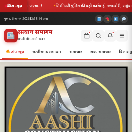
ुलिस की बड़ी कार्रवाई, नशाखोरी, अड्डेबाजी और लड़ाई-झगड़ा करने वाले 11 आरोपी गिरफ्ता
ब्रेकिंग न्यूज़
गुरुवार, 6 अगस्त 2026
12:38:15 pm
सत्यज्ञान समागम
सच्ची और ताज़ी खबर
टॉप न्यूज़
छत्‍तीसगढ समाचार
समाचार
राज्य समाचार
बिलासपु