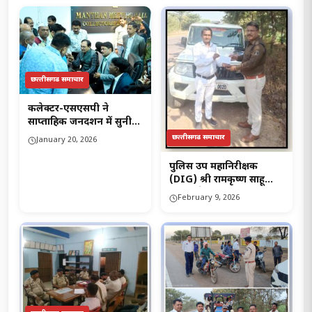
छत्‍तीसगढ समाचार
कलेक्टर-एसएसपी ने
साप्ताहिक जनदर्शन में सुनी
लोगों की समस्याएं…
छत्‍तीसगढ समाचार
January 20, 2026
पुलिस उप महानिरीक्षक
(DIG) श्री रामकृष्ण साहू
(IPS) के निर्देशन पर
February 9, 2026
यातायात बेमेतरा पुलिस द्वारा
सड़क दुर्घटना मे कमी लाने हेतु
आम नागरिकों को यातायात
नियमों के प्रति किया जा रहा
जागरूक…!